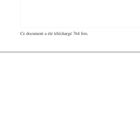
Ce document a été téléchargé 764 fois.
18 913 032 visites - 94