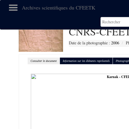
Archives scientifiques du CFEETK
CNRS-CFEET
Date de la photographie :
2006
P
Consulter le document
Information sur les éléments représentés
Photograph