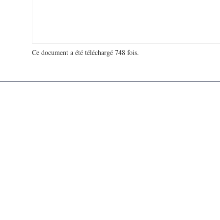
Ce document a été téléchargé 748 fois.
18 913 225 visites - 961