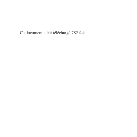
Ce document a été téléchargé 782 fois.
18 909 212 visites - 56