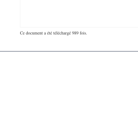
Ce document a été téléchargé 989 fois.
18 950 627 visites - 137