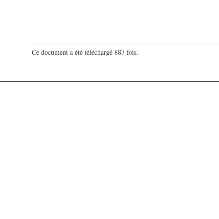
Ce document a été téléchargé 887 fois.
18 915 165 visites - 115