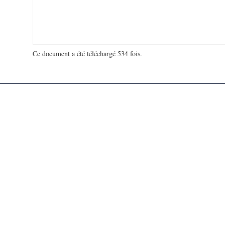
Ce document a été téléchargé 534 fois.
18 949 318 visites - 124