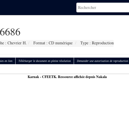
6686
he : Chevrier H.
Format : CD numérique
Type : Reproduction
ies en lien
Télécharger le document en pleine résolution
Demander une autorisation de reproduction