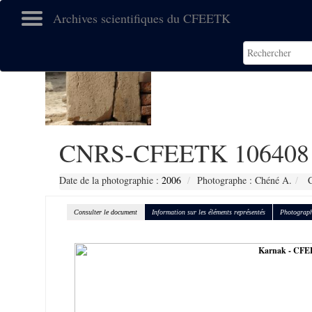
Archives scientifiques du CFEETK
CNRS-CFEETK 106408
Date de la photographie :
2006
Photographe : Chéné A.
C
Consulter le document
Information sur les éléments représentés
Photograph