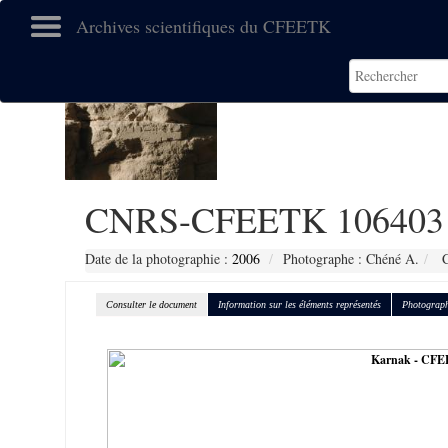
Archives scientifiques du CFEETK
CNRS-CFEETK 106403
Date de la photographie :
2006
Photographe : Chéné A.
C
Consulter le document
Information sur les éléments représentés
Photograph