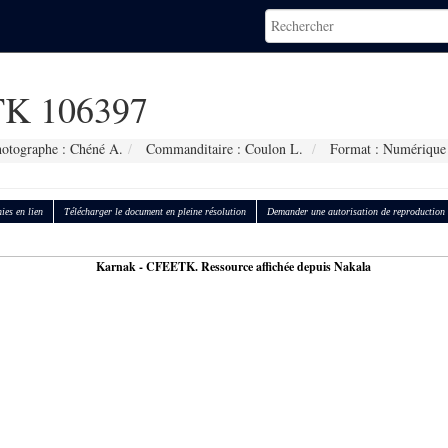
K 106397
otographe : Chéné A.
Commanditaire : Coulon L.
Format : Numérique
ies en lien
Télécharger le document en pleine résolution
Demander une autorisation de reproduction