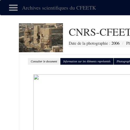
Archives scientifiques du CFEETK
CNRS-CFEET
Date de la photographie :
2006
Ph
Consulter le document
Information sur les éléments représentés
Photograph