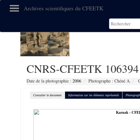
Archives scientifiques du CFEETK
CNRS-CFEETK 106394
Date de la photographie :
2006
Photographe : Chéné A.
C
Consulter le document
Information sur les éléments représentés
Photograph