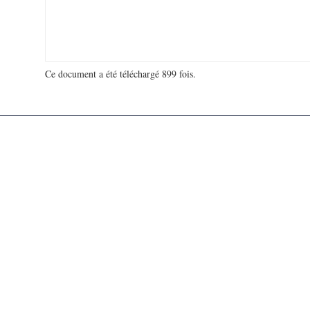
Ce document a été téléchargé 899 fois.
18 963 234 visites - 264