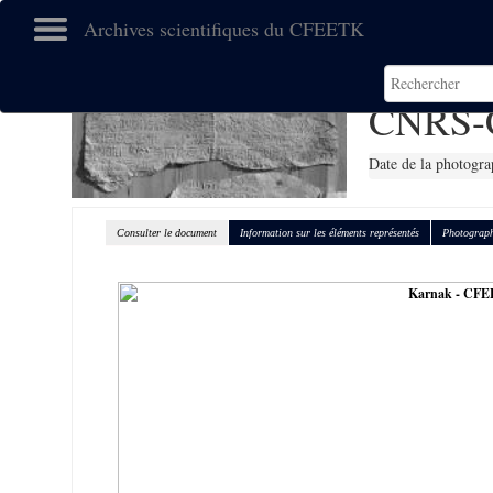
Archives scientifiques du CFEETK
CNRS-
Date de la photogra
Consulter le document
Information sur les éléments représentés
Photograph