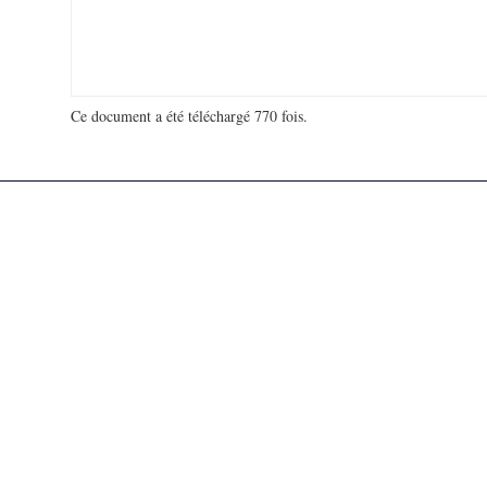
Ce document a été téléchargé 770 fois.
18 979 577 visites - 111