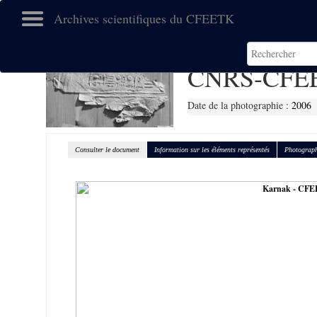
Archives scientifiques du CFEETK
CNRS-CFEE
Date de la photographie :
2006
Consulter le document
Information sur les éléments représentés
Photograph