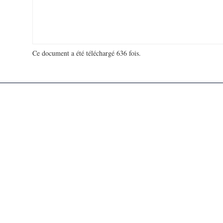
Ce document a été téléchargé 636 fois.
18 979 077 visites - 106