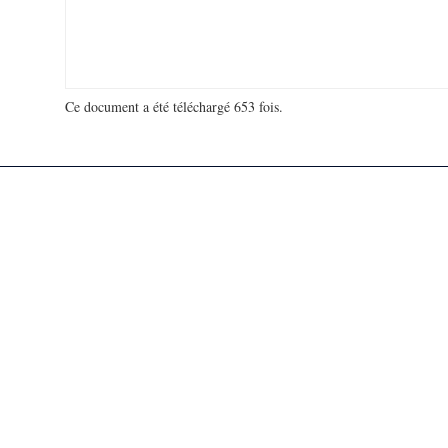
Ce document a été téléchargé 653 fois.
18 995 137 visites - 88