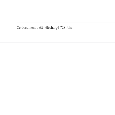
Ce document a été téléchargé 728 fois.
18 978 667 visites - 102