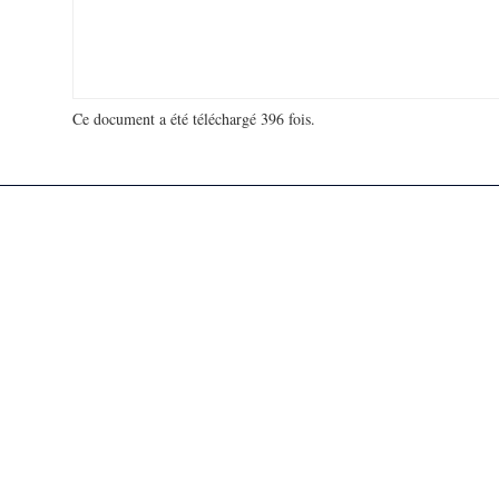
Ce document a été téléchargé 396 fois.
18 974 163 visites - 57