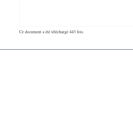
Ce document a été téléchargé 443 fois.
18 927 357 visites - 89