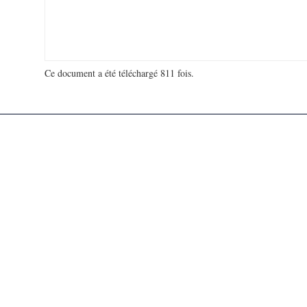
Ce document a été téléchargé 811 fois.
18 923 392 visites - 49