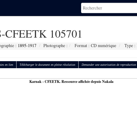
-CFEETK 105701
ographie :
1895-1917
Photographe :
Format : CD numérique
Type :
ies en lien
Télécharger le document en pleine résolution
Demander une autorisation de reproduction