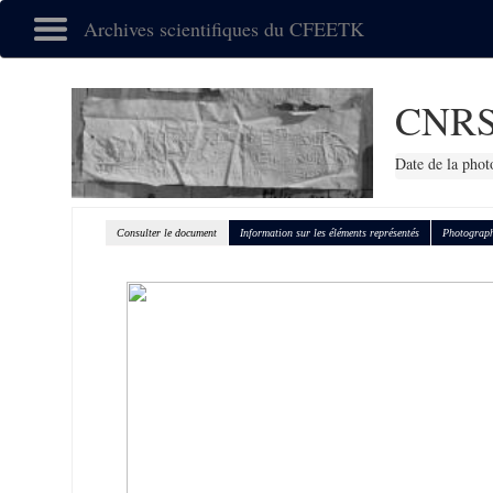
Archives scientifiques du CFEETK
CNRS
Date de la phot
Consulter le document
Information sur les éléments représentés
Photograph