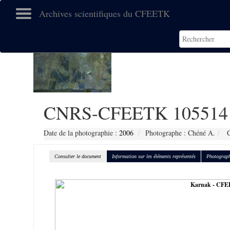
Archives scientifiques du CFEETK
CNRS-CFEETK 105514
Date de la photographie :
2006
Photographe : Chéné A.
C
Consulter le document
Information sur les éléments représentés
Photograph