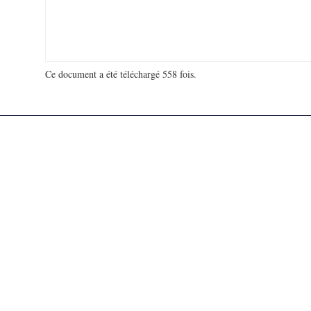
Ce document a été téléchargé 558 fois.
18 981 037 visites - 126