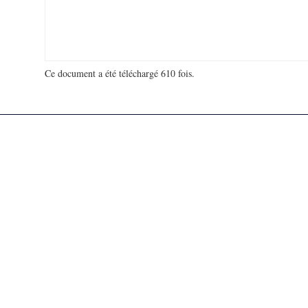
Ce document a été téléchargé 610 fois.
18 934 452 visites - 160