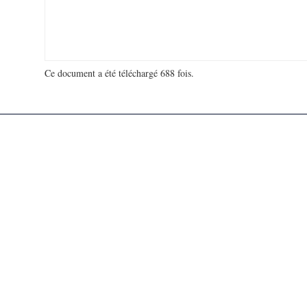
Ce document a été téléchargé 688 fois.
18 923 368 visites - 49