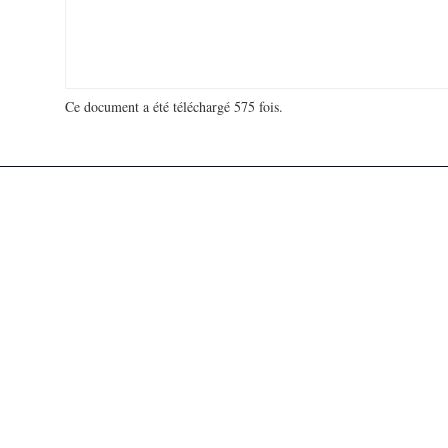
Ce document a été téléchargé 575 fois.
18 952 372 visites - 154