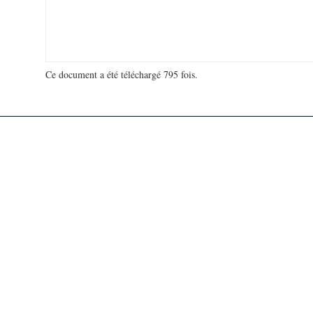
Ce document a été téléchargé 795 fois.
18 951 887 visites - 149