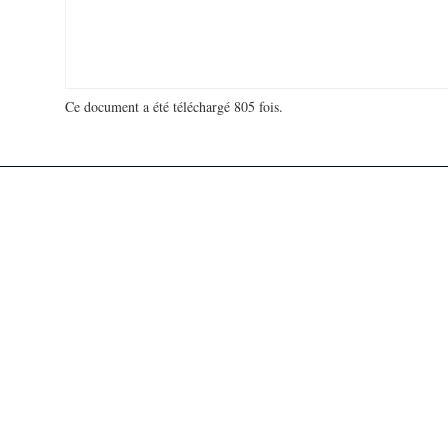
Ce document a été téléchargé 805 fois.
18 999 151 visites - 129