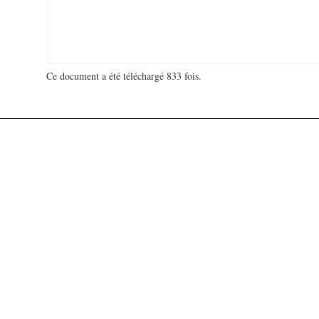
Ce document a été téléchargé 833 fois.
18 941 808 visites - 487