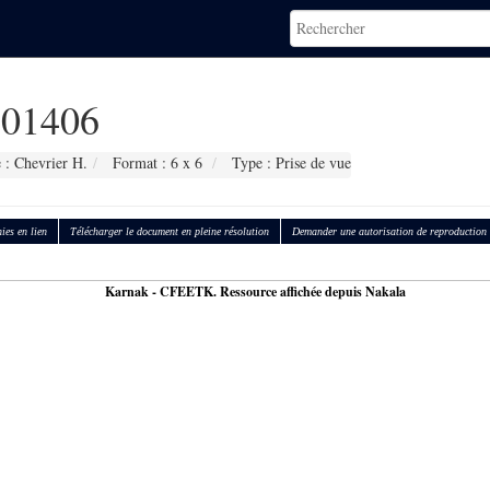
01406
 : Chevrier H.
Format : 6 x 6
Type : Prise de vue
ies en lien
Télécharger le document en pleine résolution
Demander une autorisation de reproduction