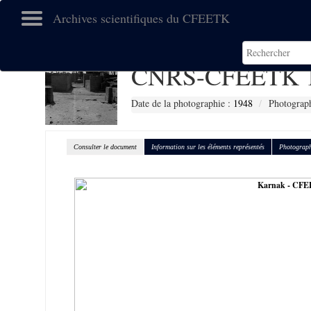
Archives scientifiques du CFEETK
CNRS-CFEETK 
Date de la photographie :
1948
Photograph
Consulter le document
Information sur les éléments représentés
Photograph