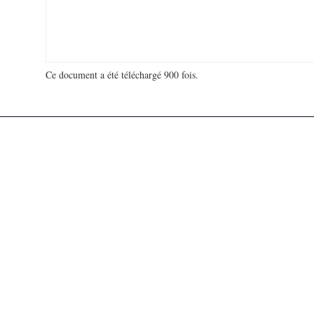
Ce document a été téléchargé 900 fois.
18 966 257 visites - 294