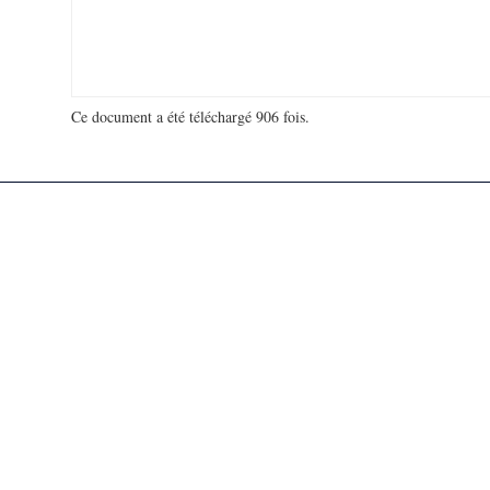
Ce document a été téléchargé 906 fois.
18 923 124 visites - 46