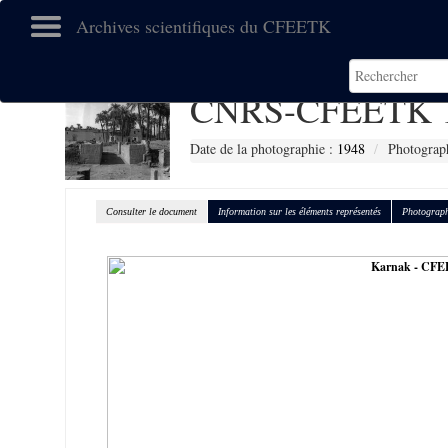
Archives scientifiques du CFEETK
CNRS-CFEETK 
Date de la photographie :
1948
Photograph
Consulter le document
Information sur les éléments représentés
Photograph