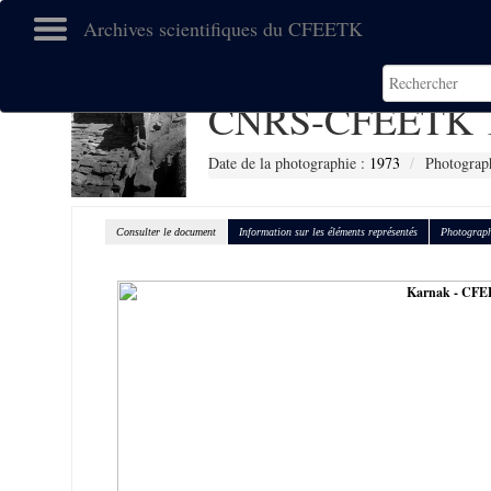
Archives scientifiques du CFEETK
CNRS-CFEETK 
Date de la photographie :
1973
Photograph
Consulter le document
Information sur les éléments représentés
Photograph