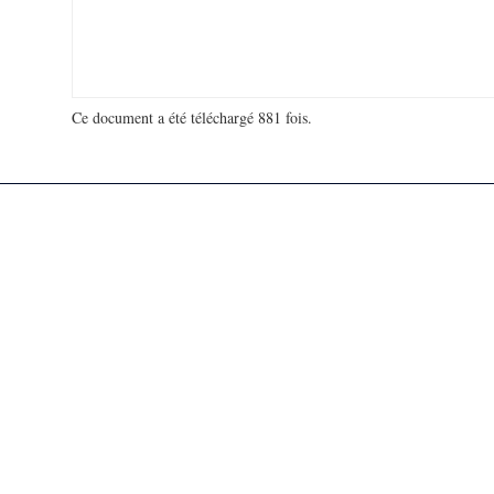
Ce document a été téléchargé 881 fois.
18 947 633 visites - 107