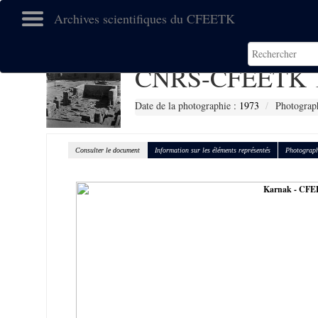
Archives scientifiques du CFEETK
CNRS-CFEETK 
Date de la photographie :
1973
Photograp
Consulter le document
Information sur les éléments représentés
Photograph