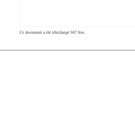
Ce document a été téléchargé 947 fois.
18 980 370 visites - 119