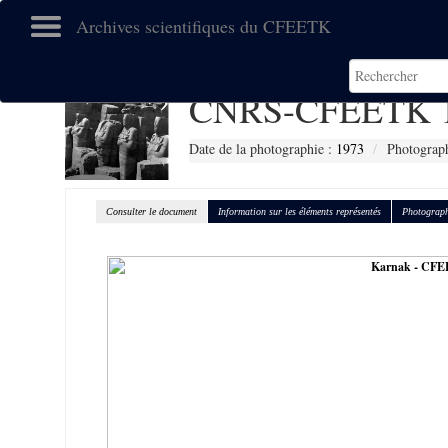
Archives scientifiques du CFEETK
CNRS-CFEETK 
Date de la photographie :
1973
Photograph
Consulter le document
Information sur les éléments représentés
Photograph