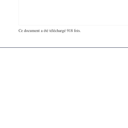
Ce document a été téléchargé 918 fois.
18 981 533 visites - 131