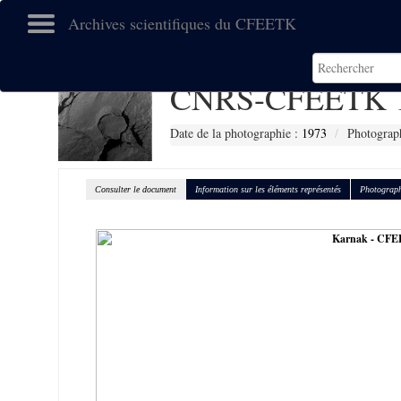
Archives scientifiques du CFEETK
CNRS-CFEETK 
Date de la photographie :
1973
Photograph
Consulter le document
Information sur les éléments représentés
Photograph