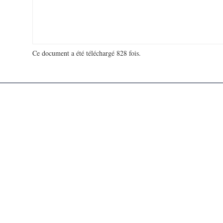
Ce document a été téléchargé 828 fois.
18 979 464 visites - 110