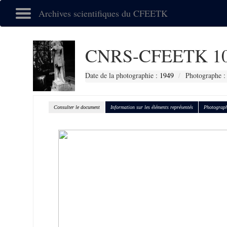
Archives scientifiques du CFEETK
CNRS-CFEETK 10
Date de la photographie :
1949
Photographe :
Consulter le document
Information sur les éléments représentés
Photograph