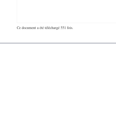
Ce document a été téléchargé 551 fois.
18 936 529 visites - 181