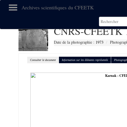
Archives scientifiques du CFEETK
CNRS-CFEETK 
Date de la photographie :
1973
Photograp
Consulter le document
Information sur les éléments représentés
Photograph