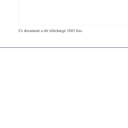
Ce document a été téléchargé 1043 fois.
18 978 424 visites - 100