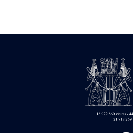
Statue d’un roi
agenouillé présentant
une table d’offrandes de
Séthi II
Statue porte-
enseigne de Séthi II
Statue porte-
enseigne de Séthi II
Stèle de la campagne
nubienne de
Psammétique II
Objets découverts
Zone des Pylônes
Centraux
e
III
pylône
« Porte » de Ramsès
IX
e
IV
pylône
18 972 860 visites - 44
e
Cour nord du IV
21 718 269 
pylône
e
Cour sud du IV