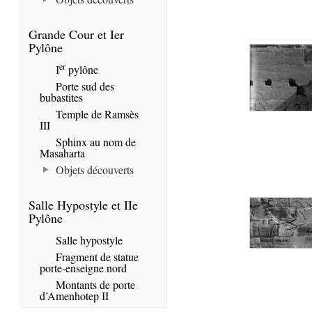
Grande Cour et Ier
Pylône
er
I
pylône
Porte sud des
bubastites
Temple de Ramsès
III
Sphinx au nom de
Masaharta
Objets découverts
Salle Hypostyle et IIe
Pylône
Salle hypostyle
Fragment de statue
porte-enseigne nord
Montants de porte
d’Amenhotep II