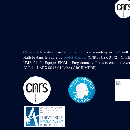
pylône
e
Cour axiale du V
pylône, avant-porte du
e
VI
pylône
e
VI
pylône
e
Cour axiale du VI
pylône
e
Cour nord du VI
pylône
Cette interface de consultation des archives scientifiques du Cfeetk 
e
Cour sud du VI
réalisée dans le cadre du
projet
Karnak
(CNRS, USR 3172 - CFEE
pylône
UMR 5140, Équipe ENiM - Programme « Investissement d’Aven
Objets découverts
ANR-11-LABX-0032-01 Labex ARCHIMEDE)
Zone Centrale du Temple
Chapelle de
Kamoutef
Chapelle de Philippe
Arrhidée
Portique du
sanctuaire de la barque
« Palais de Maât »