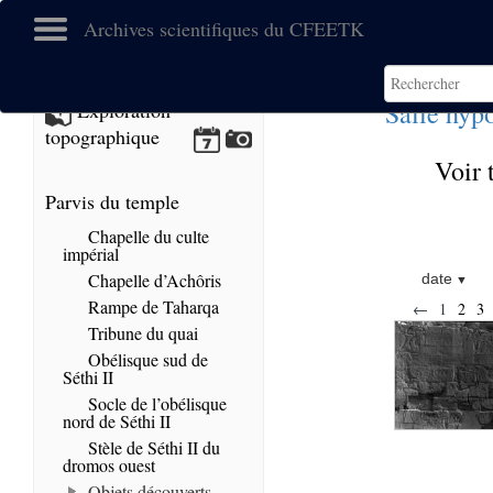
Archives scientifiques du CFEETK
Salle hypo
Exploration
topographique
Voir 
Parvis du temple
Chapelle du culte
impérial
Chapelle d’Achôris
date
Rampe de Taharqa
←
1
2
3
Tribune du quai
Obélisque sud de
Séthi II
Socle de l’obélisque
nord de Séthi II
Stèle de Séthi II du
dromos ouest
Objets découverts