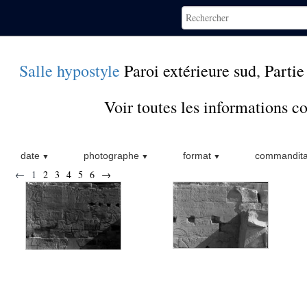
Salle hypostyle
Paroi extérieure sud
,
Partie
Voir toutes les informations 
date
photographe
format
commandita
←
1
2
3
4
5
6
→