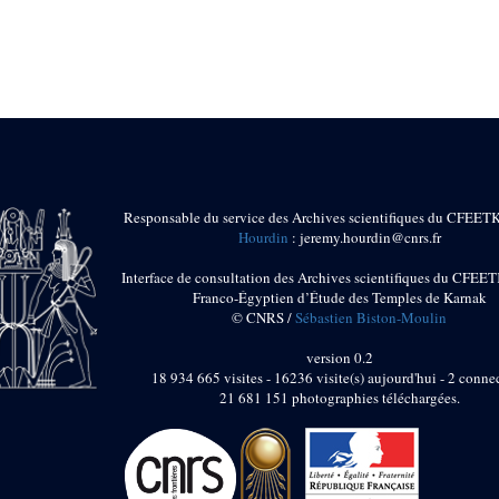
Responsable du service des Archives scientifiques du CFEET
Hourdin
: jeremy.hourdin@cnrs.fr
Interface de consultation des Archives scientifiques du CFEET
Franco-Égyptien d’Étude des Temples de Karnak
© CNRS /
Sébastien Biston-Moulin
version 0.2
18 934 665 visites - 16236 visite(s) aujourd'hui - 2 connec
21 681 151 photographies téléchargées.