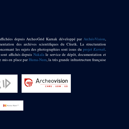
affichées depuis ArcheoGrid Karnak développé par
ArchéoVision
,
entation des archives scientifiques du Cfeetk. La structuration
oncernant les sujets des photographies sont issus du
projet
Karnak
.
 sont affichés depuis
Nakala
le service de dépôt, documentation et
e mis en place par
Huma-Num
, la très grande infrastructure française