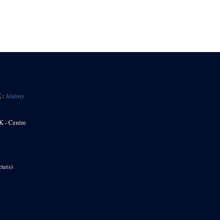
K :
Jérémy
K - Centre
te(s)