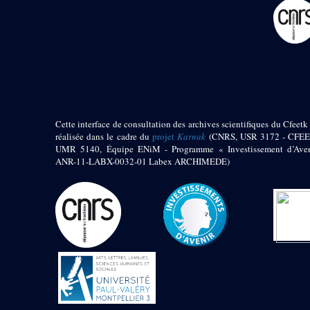
pylône
e
Cour axiale du V
pylône, avant-porte du
e
VI
pylône
e
VI
pylône
e
Cour axiale du VI
pylône
e
Cour nord du VI
pylône
Cette interface de consultation des archives scientifiques du Cfeetk 
e
Cour sud du VI
réalisée dans le cadre du
projet
Karnak
(CNRS, USR 3172 - CFEE
pylône
UMR 5140, Équipe ENiM - Programme « Investissement d’Aven
Objets découverts
ANR-11-LABX-0032-01 Labex ARCHIMEDE)
Zone Centrale du Temple
Chapelle de
Kamoutef
Chapelle de Philippe
Arrhidée
Portique du
sanctuaire de la barque
« Palais de Maât »