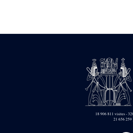
Statue d’un roi
agenouillé présentant
une table d’offrandes de
Séthi II
Statue porte-
enseigne de Séthi II
Statue porte-
enseigne de Séthi II
Stèle de la campagne
nubienne de
Psammétique II
Objets découverts
Zone des Pylônes
Centraux
e
III
pylône
« Porte » de Ramsès
IX
e
IV
pylône
18 906 811 visites - 320
e
Cour nord du IV
21 656 259 
pylône
e
Cour sud du IV