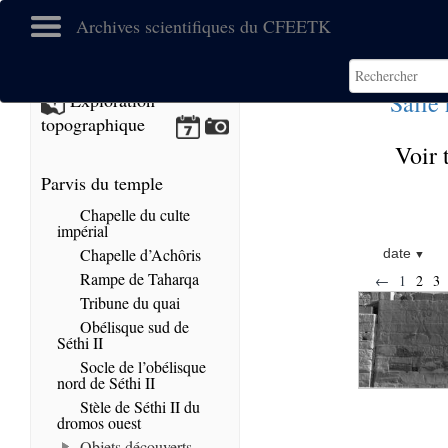
Archives scientifiques du CFEETK
Salle
Exploration
topographique
Voir 
Parvis du temple
Chapelle du culte
impérial
Chapelle d’Achôris
date
Rampe de Taharqa
←
1
2
3
Tribune du quai
Obélisque sud de
Séthi II
Socle de l’obélisque
nord de Séthi II
Stèle de Séthi II du
dromos ouest
Objets découverts