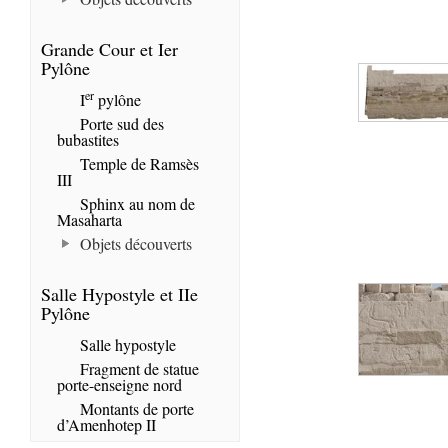
Grande Cour et Ier
Pylône
er
I
pylône
Porte sud des
bubastites
Temple de Ramsès
III
Sphinx au nom de
Masaharta
Objets découverts
Salle Hypostyle et IIe
Pylône
Salle hypostyle
Fragment de statue
porte-enseigne nord
Montants de porte
d’Amenhotep II