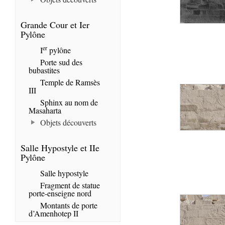
Grande Cour et Ier
Pylône
er
I
pylône
Porte sud des
bubastites
Temple de Ramsès
III
Sphinx au nom de
Masaharta
Objets découverts
Salle Hypostyle et IIe
Pylône
Salle hypostyle
Fragment de statue
porte-enseigne nord
Montants de porte
d’Amenhotep II