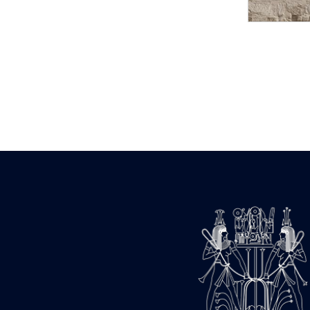
Statue d’un roi
agenouillé présentant
une table d’offrandes de
Séthi II
Statue porte-
enseigne de Séthi II
Statue porte-
enseigne de Séthi II
Stèle de la campagne
nubienne de
Psammétique II
Objets découverts
Zone des Pylônes
Centraux
e
III
pylône
« Porte » de Ramsès
IX
e
IV
pylône
e
Cour nord du IV
pylône
e
Cour sud du IV