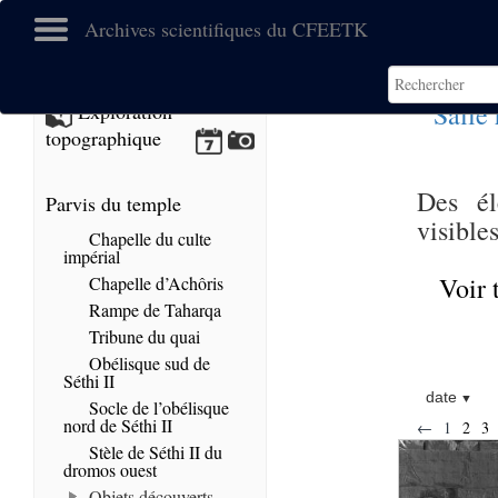
Archives scientifiques du CFEETK
Salle
Exploration
topographique
Des él
Parvis du temple
visible
Chapelle du culte
impérial
Voir 
Chapelle d’Achôris
Rampe de Taharqa
Tribune du quai
Obélisque sud de
Séthi II
date
Socle de l’obélisque
nord de Séthi II
←
1
2
3
Stèle de Séthi II du
dromos ouest
Objets découverts