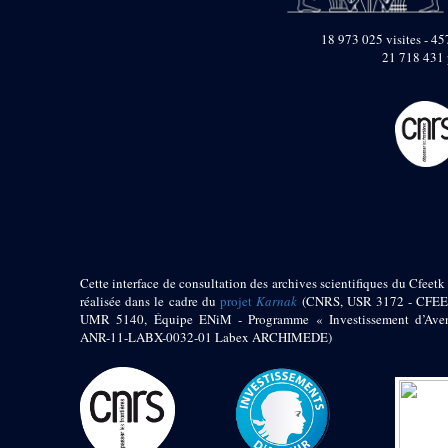
pylône
e
Cour axiale du V
18 973 025 visites - 457
pylône, avant-porte du
21 718 431 
e
VI
pylône
e
VI
pylône
e
Cour axiale du VI
pylône
e
Cour nord du VI
pylône
e
Cour sud du VI
pylône
Objets découverts
Zone Centrale du Temple
Cette interface de consultation des archives scientifiques du Cfeetk 
réalisée dans le cadre du
projet
Karnak
(CNRS, USR 3172 - CFEE
Chapelle de
UMR 5140, Équipe ENiM - Programme « Investissement d’Aven
Kamoutef
ANR-11-LABX-0032-01 Labex ARCHIMEDE)
Chapelle de Philippe
Arrhidée
Portique du
sanctuaire de la barque
« Palais de Maât »