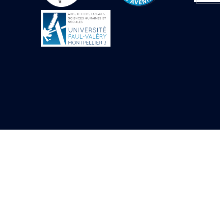
Objets découverts
Zone de l'Akhmenou
Salle des fêtes «
Heret-ib »
Autel de la salle
solaire
Base de statue
Base de statue de
Thoutmosis III
Base et pieds d’un
groupe statuaire
Fragment inférieur
de statue de Thoutmosis
III présentant un autel à
libation
Statue agenouillée
Table d’offrandes de
Thoutmosis III
Objets découverts