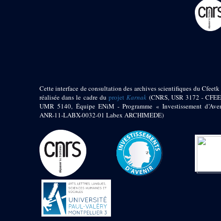
pylône
e
Cour axiale du V
pylône, avant-porte du
e
VI
pylône
e
VI
pylône
e
Cour axiale du VI
pylône
e
Cour nord du VI
pylône
Cette interface de consultation des archives scientifiques du Cfeetk 
e
Cour sud du VI
réalisée dans le cadre du
projet
Karnak
(CNRS, USR 3172 - CFEE
pylône
UMR 5140, Équipe ENiM - Programme « Investissement d’Aven
Objets découverts
ANR-11-LABX-0032-01 Labex ARCHIMEDE)
Zone Centrale du Temple
Chapelle de
Kamoutef
Chapelle de Philippe
Arrhidée
Portique du
sanctuaire de la barque
« Palais de Maât »