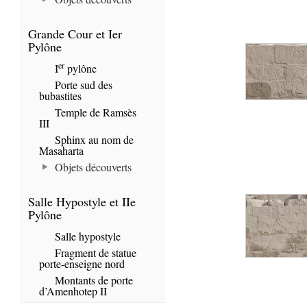
Grande Cour et Ier
Pylône
er
I
pylône
Porte sud des
bubastites
Temple de Ramsès
III
Sphinx au nom de
Masaharta
Objets découverts
Salle Hypostyle et IIe
Pylône
Salle hypostyle
Fragment de statue
porte-enseigne nord
Montants de porte
d’Amenhotep II