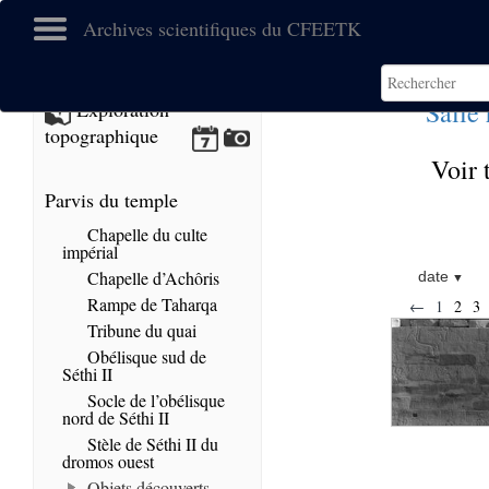
Archives scientifiques du CFEETK
Salle
Exploration
topographique
Voir 
Parvis du temple
Chapelle du culte
impérial
Chapelle d’Achôris
date
Rampe de Taharqa
←
1
2
3
Tribune du quai
Obélisque sud de
Séthi II
Socle de l’obélisque
nord de Séthi II
Stèle de Séthi II du
dromos ouest
Objets découverts