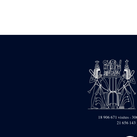
Statue d’un roi
agenouillé présentant
une table d’offrandes de
Séthi II
Statue porte-
enseigne de Séthi II
Statue porte-
enseigne de Séthi II
Stèle de la campagne
nubienne de
Psammétique II
Objets découverts
Zone des Pylônes
Centraux
e
III
pylône
« Porte » de Ramsès
IX
e
IV
pylône
18 906 671 visites - 306
e
Cour nord du IV
21 656 143 
pylône
e
Cour sud du IV