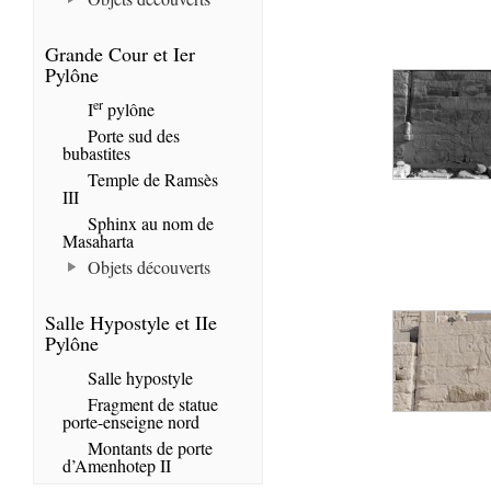
Grande Cour et Ier
Pylône
er
I
pylône
Porte sud des
bubastites
Temple de Ramsès
III
Sphinx au nom de
Masaharta
Objets découverts
Salle Hypostyle et IIe
Pylône
Salle hypostyle
Fragment de statue
porte-enseigne nord
Montants de porte
d’Amenhotep II