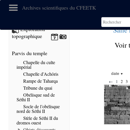
Archives scientifiques du CFEETK
Salle
Exploration
topographique
Voir 
Parvis du temple
Chapelle du culte
impérial
Chapelle d’Achôris
date
Rampe de Taharqa
←
1
2
3
Tribune du quai
Obélisque sud de
Séthi II
Socle de l’obélisque
nord de Séthi II
Stèle de Séthi II du
dromos ouest
Objets découverts