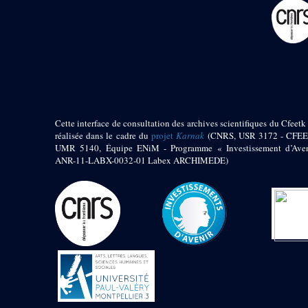
pylône
e
Cour axiale du V
pylône, avant-porte du
e
VI
pylône
e
VI
pylône
e
Cour axiale du VI
pylône
e
Cour nord du VI
pylône
Cette interface de consultation des archives scientifiques du Cfeetk 
e
Cour sud du VI
réalisée dans le cadre du
projet
Karnak
(CNRS, USR 3172 - CFEE
pylône
UMR 5140, Équipe ENiM - Programme « Investissement d’Aven
Objets découverts
ANR-11-LABX-0032-01 Labex ARCHIMEDE)
Zone Centrale du Temple
Chapelle de
Kamoutef
Chapelle de Philippe
Arrhidée
Portique du
sanctuaire de la barque
« Palais de Maât »