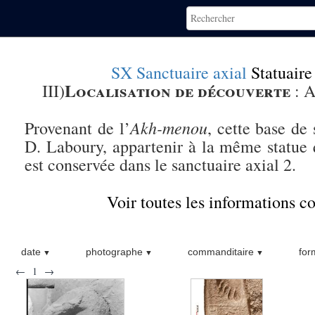
SX Sanctuaire axial
Statuaire
Localisation de découverte
III)
:
A
Akh-menou
Provenant de l’
, cette base de 
D. Laboury, appartenir à la même statue
est conservée dans le sanctuaire axial 2.
Voir toutes les informations 
date
photographe
commanditaire
for
←
1
→