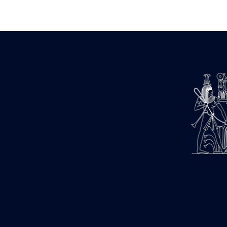
Zone des Pylônes Centraux
e
III
pylône
« Porte » de Ramsès IX
e
IV
pylône
e
Cour nord du IV
pylône
e
Cour sud du IV
pylône
e
Cour axiale du V
pylône, avant-
e
porte du VI
pylône
e
VI
pylône
e
Cour axiale du VI
pylône
e
Cour nord du VI
pylône
e
Cour sud du VI
pylône
Objets découverts
Zone Centrale du Temple
Chapelle de Kamoutef
Chapelle de Philippe Arrhidée
Portique du sanctuaire de la