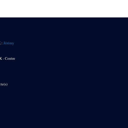
K :
Jérémy
K - Centre
te(s)