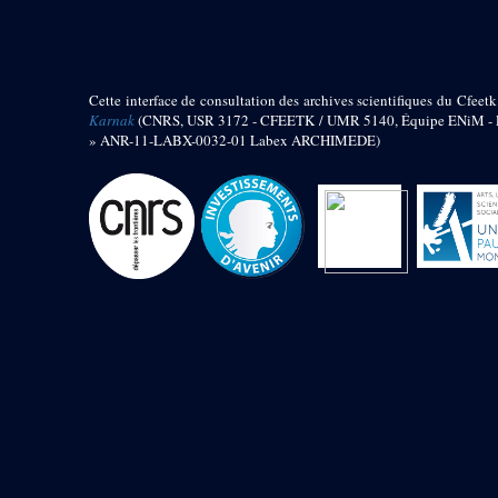
barque
« Palais de Maât »
Objets découverts
Cette interface de consultation des archives scientifiques du Cfeetk
Zone de l'Akhmenou
Karnak
(CNRS, USR 3172 - CFEETK / UMR 5140, Équipe ENiM - Pr
» ANR-11-LABX-0032-01 Labex ARCHIMEDE)
Salle des fêtes « Heret-ib »
Autel de la salle solaire
Base de statue
Base de statue de Thoutmosis III
Base et pieds d’un groupe
statuaire
Fragment inférieur de statue de
Thoutmosis III présentant un autel à
libation
Statue agenouillée
Table d’offrandes de Thoutmosis
III
Objets découverts
Mur extérieur de Thoutmosis III