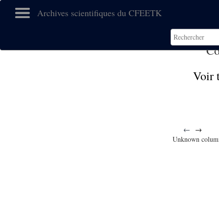
Archives scientifiques du CFEETK
Co
Voir 
←
→
Unknown colum