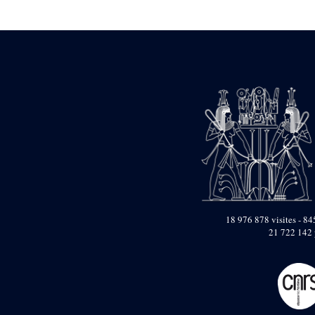
Statue d’un roi
agenouillé présentant
une table d’offrandes de
Séthi II
Statue porte-
enseigne de Séthi II
Statue porte-
enseigne de Séthi II
Stèle de la campagne
nubienne de
Psammétique II
Objets découverts
Zone des Pylônes
Centraux
e
III
pylône
18 976 878 visites - 845
21 722 142 
« Porte » de Ramsès
IX
e
IV
pylône
e
Cour nord du IV
pylône
e
Cour sud du IV