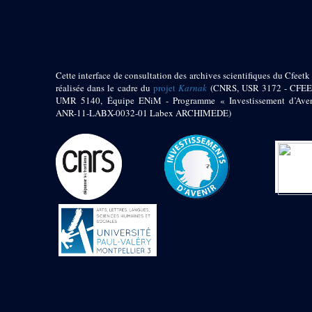
pylône
e
Cour axiale du V
pylône, avant-porte du
e
VI
pylône
e
VI
pylône
e
Cour axiale du VI
Cette interface de consultation des archives scientifiques du Cfeetk 
pylône
réalisée dans le cadre du
projet
Karnak
(CNRS, USR 3172 - CFEE
UMR 5140, Équipe ENiM - Programme « Investissement d’Aven
e
Cour nord du VI
ANR-11-LABX-0032-01 Labex ARCHIMEDE)
pylône
e
Cour sud du VI
pylône
Objets découverts
Zone Centrale du Temple
Chapelle de
Kamoutef
Chapelle de Philippe
Arrhidée
Portique du
sanctuaire de la barque
« Palais de Maât »