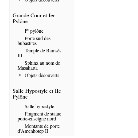
Grande Cour et Ier
Pylône
er
I
pylône
Porte sud des
bubastites
Temple de Ramsès
III
Sphinx au nom de
Masaharta
Objets découverts
Salle Hypostyle et IIe
Pylône
Salle hypostyle
Fragment de statue
porte-enseigne nord
Montants de porte
d’Amenhotep II