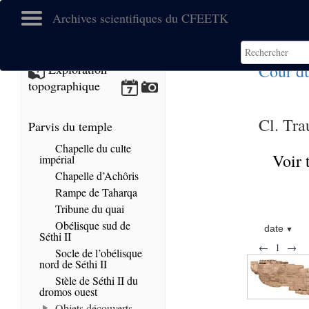
Archives scientifiques du CFEETK
Cour d
Exploration
topographique
Cl. Tra
Parvis du temple
Chapelle du culte
Voir 
impérial
Chapelle d’Achôris
Rampe de Taharqa
Tribune du quai
Obélisque sud de
date
Séthi II
←
1
→
Socle de l’obélisque
nord de Séthi II
Stèle de Séthi II du
dromos ouest
Objets découverts