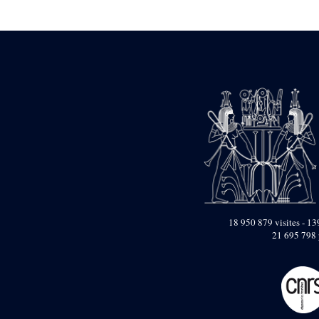
Statue d’un roi
agenouillé présentant
une table d’offrandes de
Séthi II
Statue porte-
enseigne de Séthi II
Statue porte-
enseigne de Séthi II
Stèle de la campagne
nubienne de
Psammétique II
Objets découverts
Zone des Pylônes
Centraux
e
III
pylône
18 950 879 visites - 139
21 695 798 
« Porte » de Ramsès
IX
e
IV
pylône
e
Cour nord du IV
pylône
e
Cour sud du IV