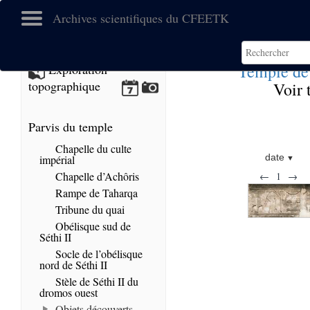
Archives scientifiques du CFEETK
Temple de
Exploration
topographique
Voir 
Parvis du temple
Chapelle du culte
date
impérial
Chapelle d’Achôris
←
1
→
Rampe de Taharqa
Tribune du quai
Obélisque sud de
Séthi II
Socle de l’obélisque
nord de Séthi II
Stèle de Séthi II du
dromos ouest
Objets découverts