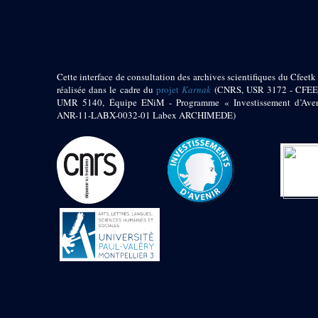
pylône
e
Cour axiale du V
pylône, avant-porte du
e
VI
pylône
e
VI
pylône
e
Cour axiale du VI
Cette interface de consultation des archives scientifiques du Cfeetk 
pylône
réalisée dans le cadre du
projet
Karnak
(CNRS, USR 3172 - CFEE
UMR 5140, Équipe ENiM - Programme « Investissement d’Aven
e
Cour nord du VI
ANR-11-LABX-0032-01 Labex ARCHIMEDE)
pylône
e
Cour sud du VI
pylône
Objets découverts
Zone Centrale du Temple
Chapelle de
Kamoutef
Chapelle de Philippe
Arrhidée
Portique du
sanctuaire de la barque
« Palais de Maât »