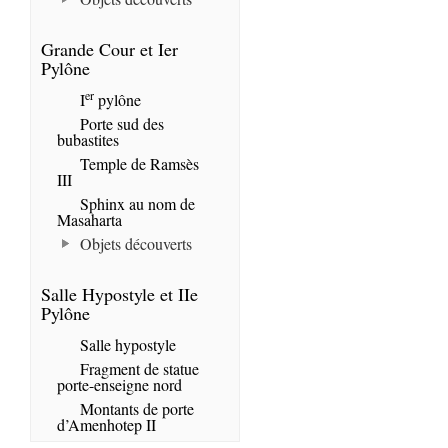
Grande Cour et Ier
Pylône
er
I
pylône
Porte sud des
bubastites
Temple de Ramsès
III
Sphinx au nom de
Masaharta
Objets découverts
Salle Hypostyle et IIe
Pylône
Salle hypostyle
Fragment de statue
porte-enseigne nord
Montants de porte
d’Amenhotep II