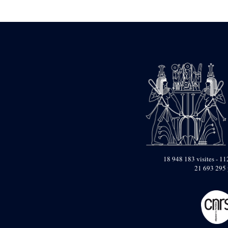
Statue d’un roi
agenouillé présentant
une table d’offrandes de
Séthi II
Statue porte-
enseigne de Séthi II
Statue porte-
enseigne de Séthi II
Stèle de la campagne
nubienne de
Psammétique II
Objets découverts
Zone des Pylônes
Centraux
e
III
pylône
18 948 183 visites - 112
21 693 295 
« Porte » de Ramsès
IX
e
IV
pylône
e
Cour nord du IV
pylône
e
Cour sud du IV