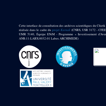
pylône
e
Cour axiale du V
pylône, avant-porte du
e
VI
pylône
e
VI
pylône
e
Cour axiale du VI
Cette interface de consultation des archives scientifiques du Cfeetk 
pylône
réalisée dans le cadre du
projet
Karnak
(CNRS, USR 3172 - CFEE
UMR 5140, Équipe ENiM - Programme « Investissement d’Aven
e
Cour nord du VI
ANR-11-LABX-0032-01 Labex ARCHIMEDE)
pylône
e
Cour sud du VI
pylône
Objets découverts
Zone Centrale du Temple
Chapelle de
Kamoutef
Chapelle de Philippe
Arrhidée
Portique du
sanctuaire de la barque
« Palais de Maât »