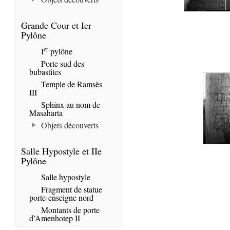
Grande Cour et Ier
Pylône
er
I
pylône
Porte sud des
bubastites
Temple de Ramsès
III
Sphinx au nom de
Masaharta
Objets découverts
Salle Hypostyle et IIe
Pylône
Salle hypostyle
Fragment de statue
porte-enseigne nord
Montants de porte
d’Amenhotep II