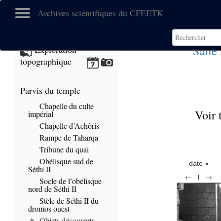
Archives scientifiques du CFEETK
Salle
Exploration
topographique
Parvis du temple
Chapelle du culte
Voir 
impérial
Chapelle d’Achôris
Rampe de Taharqa
Tribune du quai
Obélisque sud de
date
Séthi II
←
1
→
Socle de l’obélisque
nord de Séthi II
Stèle de Séthi II du
dromos ouest
Objets découverts