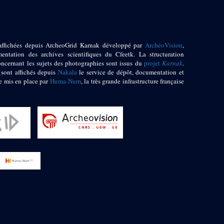
affichées depuis ArcheoGrid Karnak développé par
ArchéoVision
,
entation des archives scientifiques du Cfeetk. La structuration
oncernant les sujets des photographies sont issus du
projet
Karnak
.
 sont affichés depuis
Nakala
le service de dépôt, documentation et
e mis en place par
Huma-Num
, la très grande infrastructure française