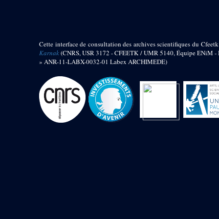
barque
« Palais de Maât »
Objets découverts
Cette interface de consultation des archives scientifiques du Cfeetk
Zone de l'Akhmenou
Karnak
(CNRS, USR 3172 - CFEETK / UMR 5140, Équipe ENiM - Pr
» ANR-11-LABX-0032-01 Labex ARCHIMEDE)
Salle des fêtes « Heret-ib »
Autel de la salle solaire
Base de statue
Base de statue de Thoutmosis III
Base et pieds d’un groupe
statuaire
Fragment inférieur de statue de
Thoutmosis III présentant un autel à
libation
Statue agenouillée
Table d’offrandes de Thoutmosis
III
Objets découverts
Mur extérieur de Thoutmosis III