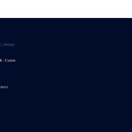
K :
Jérémy
K - Centre
te(s)