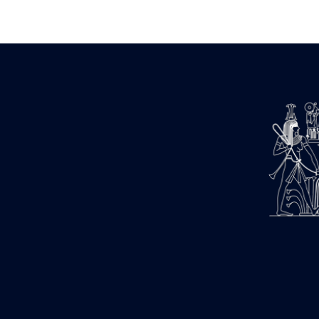
Zone des Pylônes Centraux
e
III
pylône
« Porte » de Ramsès IX
e
IV
pylône
e
Cour nord du IV
pylône
e
Cour sud du IV
pylône
e
Cour axiale du V
pylône, avant-
e
porte du VI
pylône
e
VI
pylône
e
Cour axiale du VI
pylône
e
Cour nord du VI
pylône
e
Cour sud du VI
pylône
Objets découverts
Zone Centrale du Temple
Chapelle de Kamoutef
Chapelle de Philippe Arrhidée
Portique du sanctuaire de la