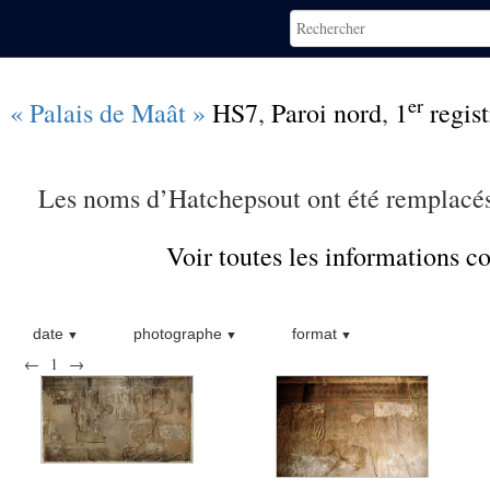
er
« Palais de Maât »
HS7
,
Paroi nord
,
1
regist
Les noms d’Hatchepsout ont été remplacés
Voir toutes les informations 
date
photographe
format
←
1
→